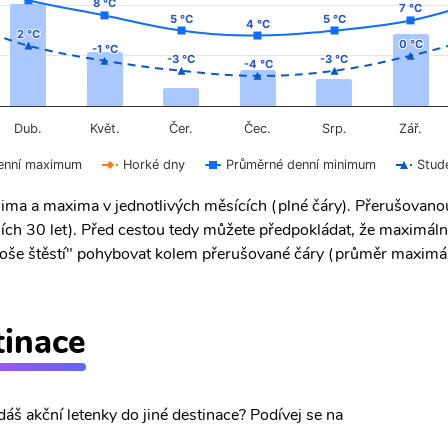
8 °C
8 °C
7 °C
7 °C
5 °C
5 °C
5 °C
5 °C
4 °C
4 °C
2 °C
2 °C
0 °C
0 °C
-1 °C
-1 °C
-3 °C
-3 °C
-3 °C
-3 °C
-4 °C
-4 °C
Čer.
Čec.
Dub.
Květ.
Srp.
Zář.
enní maximum
Horké dny
Průměrné denní minimum
Stud
ima a maxima v jednotlivých měsících (plné čáry). Přerušovan
ích 30 let). Před cestou tedy můžete předpokládat, že maximáln
 "troše štěstí" pohybovat kolem přerušované čáry (průměr maximál
tinace
dáš akční letenky do jiné destinace? Podívej se na