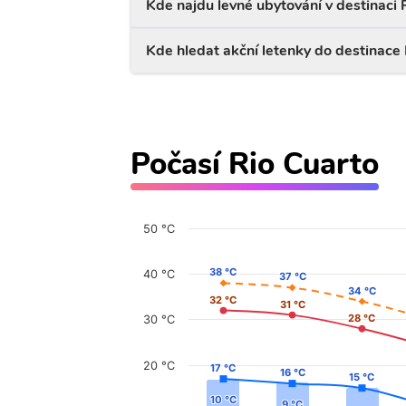
Kde najdu levné ubytování v destinaci 
Kde hledat akční letenky do destinace
Počasí Rio Cuarto
50 °C
38 °C
38 °C
40 °C
37 °C
37 °C
34 °C
34 °C
32 °C
32 °C
31 °C
31 °C
28 °C
28 °C
30 °C
20 °C
17 °C
17 °C
16 °C
16 °C
15 °C
15 °C
10 °C
10 °C
9 °C
9 °C