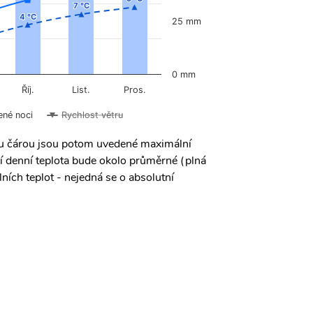
7 °C
7 °C
4 °C
4 °C
25 mm
0 mm
Říj.
List.
Pros.
ené noci
Rychlost větru
ou čárou jsou potom uvedené maximální
í denní teplota bude okolo průměrné (plná
ních teplot - nejedná se o absolutní