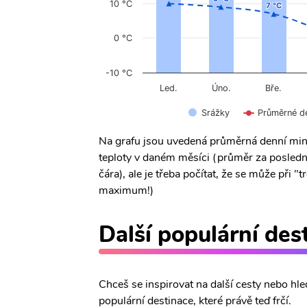
10 °C
7 °C
7 °C
0 °C
-10 °C
Úno.
Led.
Bře.
Srážky
Průměrné d
Na grafu jsou uvedená průměrná denní min
teploty v daném měsíci (průměr za posledn
čára), ale je třeba počítat, že se může při
maximum!)
Další populární des
Chceš se inspirovat na další cesty nebo hle
populární destinace, které právě teď frčí.