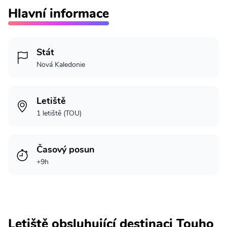
Hlavní informace
Stát
Nová Kaledonie
Letiště
1 letiště (TOU)
Časový posun
+9h
Letiště obsluhující destinaci Touho