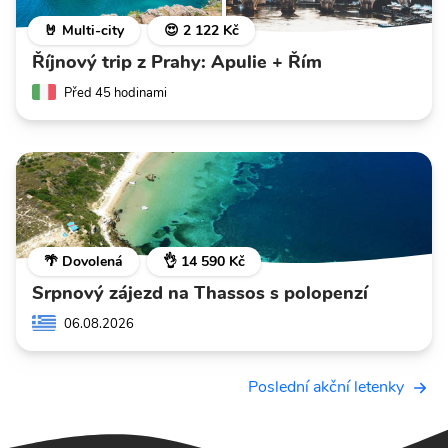
🤘 Multi-city
😍 2 122 Kč
Říjnový trip z Prahy: Apulie + Řím
Před 45 hodinami
🌴 Dovolená
👌 14 590 Kč
Srpnový zájezd na Thassos s polopenzí
06.08.2026
Poslední akční letenky