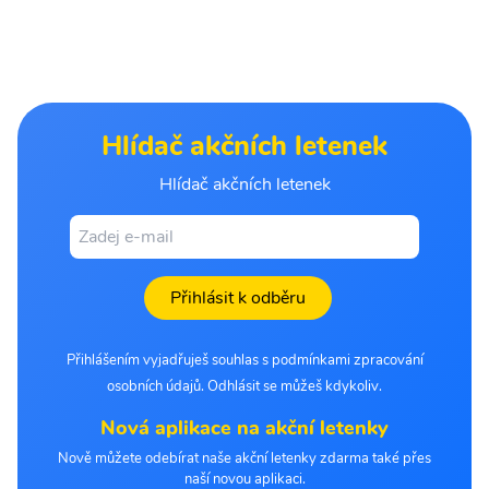
Hlídač akčních letenek
Hlídač akčních letenek
Přihlásit k odběru
Přihlášením vyjadřuješ souhlas s podmínkami zpracování
osobních údajů. Odhlásit se můžeš kdykoliv.
Nová aplikace na akční letenky
Nově můžete odebírat naše akční letenky zdarma také přes
naší novou aplikaci.