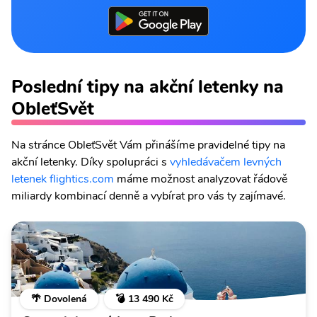
Poslední tipy na akční letenky na
ObleťSvět
Na stránce ObleťSvět Vám přinášíme pravidelné tipy na
akční letenky. Díky spolupráci s
vyhledávačem levných
letenek flightics.com
máme možnost analyzovat řádově
miliardy kombinací denně a vybírat pro vás ty zajímavé.
🌴 Dovolená
💣 13 490 Kč