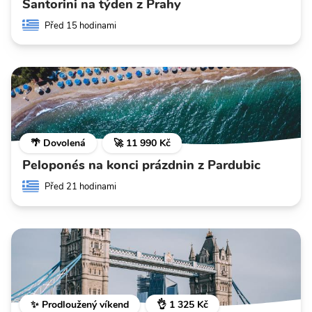
Santorini na týden z Prahy
Před 15 hodinami
🌴 Dovolená
🚀 11 990 Kč
Peloponés na konci prázdnin z Pardubic
Před 21 hodinami
✨ Prodloužený víkend
👌 1 325 Kč