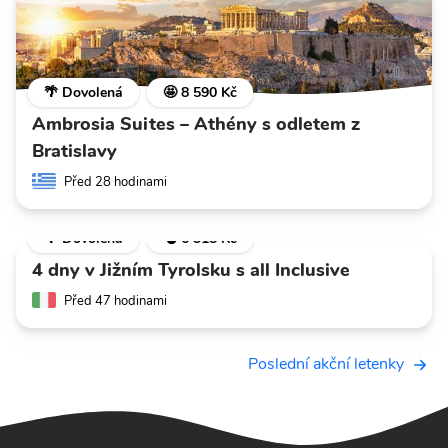
🌴 Dovolená
🤩 8 590 Kč
Ambrosia Suites – Athény s odletem z
Bratislavy
Před 28 hodinami
🌴 Dovolená
💣 6 318 Kč
4 dny v Jižním Tyrolsku s all Inclusive
Před 47 hodinami
Poslední akční letenky