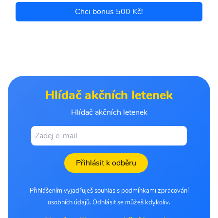
Chci bonus 500 Kč!
Hlídač akčních letenek
Hlídač akčních letenek
Přihlásit k odběru
Přihlášením vyjadřuješ souhlas s podmínkami zpracování
osobních údajů. Odhlásit se můžeš kdykoliv.