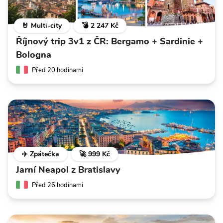
🤘 Multi-city
💣 2 247 Kč
Říjnový trip 3v1 z ČR: Bergamo + Sardinie +
Bologna
Před 20 hodinami
✈️ Zpátečka
🚀 999 Kč
Jarní Neapol z Bratislavy
Před 26 hodinami