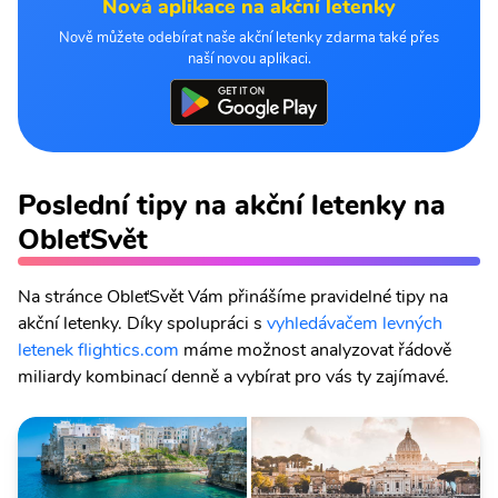
Nová aplikace na akční letenky
Nově můžete odebírat naše akční letenky zdarma také přes
naší novou aplikaci.
Poslední tipy na akční letenky na
ObleťSvět
Na stránce ObleťSvět Vám přinášíme pravidelné tipy na
akční letenky. Díky spolupráci s
vyhledávačem levných
letenek flightics.com
máme možnost analyzovat řádově
miliardy kombinací denně a vybírat pro vás ty zajímavé.