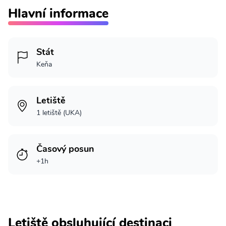
Hlavní informace
Stát
Keňa
Letiště
1 letiště (UKA)
Časový posun
+1h
Letiště obsluhující destinaci