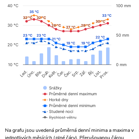
40 °C
100 mm
35 °C
35 °C
33 °C
33 °C
32 °C
32 °C
32 °C
32 °C
30 °C
30 °C
30 °C
28 °C
28 °C
28 °C
28 °C
27 °C
27 °C
50 mm
23 °C
23 °C
23 °C
23 °C
22 °C
22 °C
21 °C
21 °C
19 °C
19 °C
19 °C
19 °C
20 °C
10 °C
0 mm
Úno.
Čer.
Čec.
Říj.
Led.
Bře.
Dub.
Květ.
Srp.
Zář.
List.
Pros.
Srážky
Průměrné denní maximum
Horké dny
Průměrné denní minimum
Studené noci
Rychlost větru
Na grafu jsou uvedená průměrná denní minima a maxima v
jednotlivých měsících (plné čáry). Přerušovanou čárou