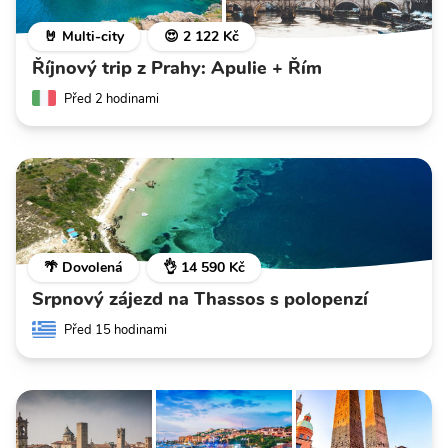
🤘 Multi-city
😍 2 122 Kč
Říjnový trip z Prahy: Apulie + Řím
Před 2 hodinami
🌴 Dovolená
👌 14 590 Kč
Srpnový zájezd na Thassos s polopenzí
Před 15 hodinami