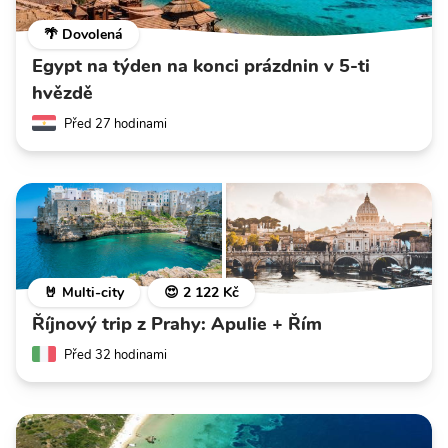
🌴 Dovolená
Egypt na týden na konci prázdnin v 5-ti
hvězdě
Před 27 hodinami
🤘 Multi-city
😍 2 122 Kč
Říjnový trip z Prahy: Apulie + Řím
Před 32 hodinami