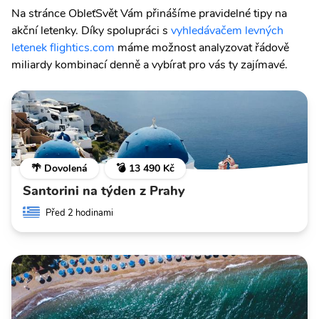
Na stránce ObleťSvět Vám přinášíme pravidelné tipy na
akční letenky. Díky spolupráci s
vyhledávačem levných
letenek flightics.com
máme možnost analyzovat řádově
miliardy kombinací denně a vybírat pro vás ty zajímavé.
🌴 Dovolená
💣 13 490 Kč
Santorini na týden z Prahy
Před 2 hodinami