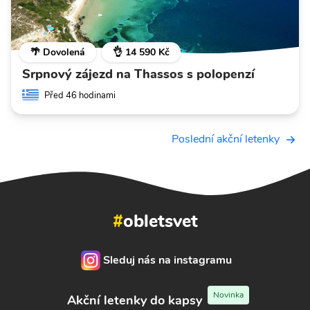
🌴 Dovolená
👌 14 590 Kč
Srpnový zájezd na Thassos s polopenzí
Před 46 hodinami
Poslední akční letenky
#
obletsvet
Sleduj nás na instagramu
Novinka
Akční letenky do kapsy