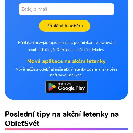
Přihlásit k odběru
Přihlášením vyjadřuješ souhlas s podmínkami zpracování
osobních údajů. Odhlásit se můžeš kdykoliv.
Nová aplikace na akční letenky
Nově můžete odebírat naše akční letenky zdarma také přes
naší novou aplikaci.
Poslední tipy na akční letenky na
ObleťSvět