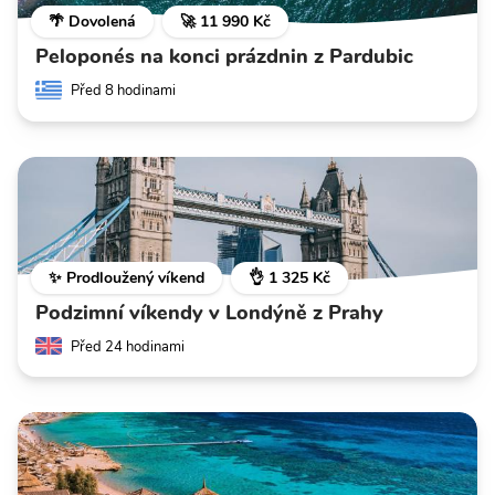
🌴 Dovolená
🚀 11 990 Kč
Peloponés na konci prázdnin z Pardubic
Před 8 hodinami
✨ Prodloužený víkend
👌 1 325 Kč
Podzimní víkendy v Londýně z Prahy
Před 24 hodinami