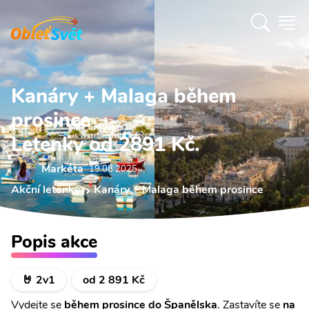
Kanáry + Malaga během
prosince
Letenky od 2891 Kč.
Markéta
19.08 2025
Akční letenky
Kanáry + Malaga během prosince
Popis akce
🤘 2v1
od 2 891 Kč
Vydejte se
během prosince do Španělska
. Zastavíte se
na