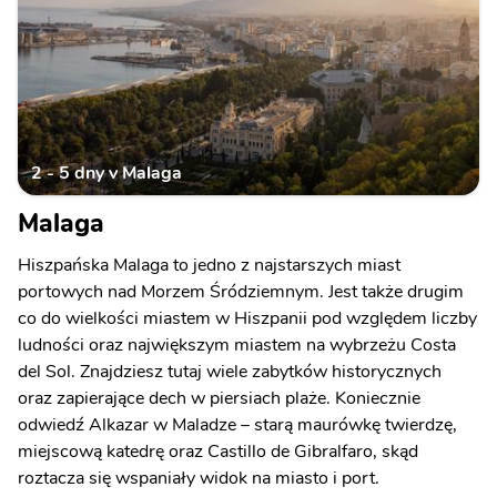
2 - 5 dny v Malaga
Malaga
Hiszpańska Malaga to jedno z najstarszych miast
portowych nad Morzem Śródziemnym. Jest także drugim
co do wielkości miastem w Hiszpanii pod względem liczby
ludności oraz największym miastem na wybrzeżu Costa
del Sol. Znajdziesz tutaj wiele zabytków historycznych
oraz zapierające dech w piersiach plaże. Koniecznie
odwiedź Alkazar w Maladze – starą maurówkę twierdzę,
miejscową katedrę oraz Castillo de Gibralfaro, skąd
roztacza się wspaniały widok na miasto i port.