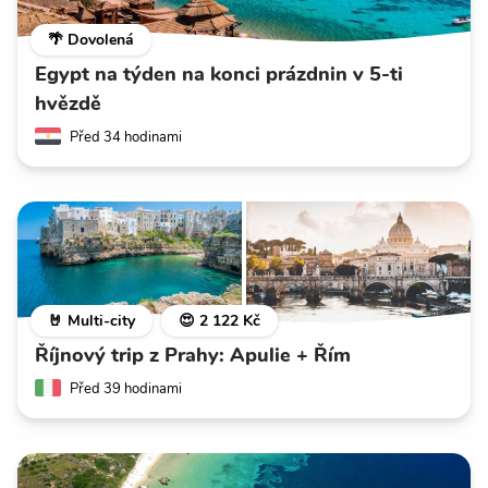
🌴 Dovolená
Egypt na týden na konci prázdnin v 5-ti
hvězdě
Před 34 hodinami
🤘 Multi-city
😍 2 122 Kč
Říjnový trip z Prahy: Apulie + Řím
Před 39 hodinami