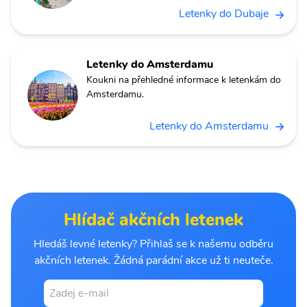
Letenky do Dubaje
Letenky do Amsterdamu
Koukni na přehledné informace k letenkám do
Amsterdamu.
Letenky do Amsterdamu
Hlídač akčních letenek
Hledáš levné letenky? Přihlaš se k našemu odběru
akčních letenek. Žádná parádní akce už ti neuteče.