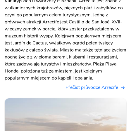
Kanaryjskich u wybrzeży Hiszpanii. Arrecife jest znane z
wulkanicznych krajobrazów, pięknych plaż i zabytków, co
czyni go popularnym celem turystycznym. Jedną z
głównych atrakcji Arrecife jest Castillo de San José, XVII-
wieczny zamek w porcie, który został przekształcony w
muzeum historii wyspy. Kolejnym popularnym miejscem
jest Jardín de Cactus, wyjątkowy ogród pełen tysięcy
kaktusów z całego świata. Miasto ma także tętniące życiem
nocne życie z wieloma barami, klubami i restauracjami,
które zadowalają turystów i mieszkańców. Plaża Playa
Honda, położona tuż za miastem, jest kolejnym
popularnym miejscem do kąpieli i opalania.
Přečíst průvodce Arrecife