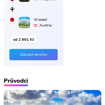
Wiedeń
Austria
od 2 891 Kč
Zobrazit termíny
Průvodci