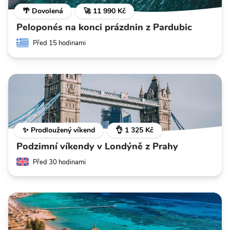
🌴 Dovolená
🚀 11 990 Kč
Peloponés na konci prázdnin z Pardubic
Před 15 hodinami
✨ Prodloužený víkend
👌 1 325 Kč
Podzimní víkendy v Londýně z Prahy
Před 30 hodinami