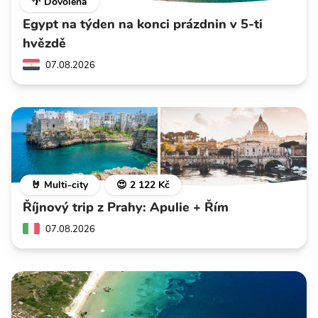
🌴 Dovolená
Egypt na týden na konci prázdnin v 5-ti
hvězdě
07.08.2026
🤘 Multi-city
😍 2 122 Kč
Říjnový trip z Prahy: Apulie + Řím
07.08.2026