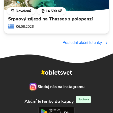
🌴 Dovolená
👌 14 590 Kč
Srpnový zájezd na Thassos s polopenzí
06.08.2026
Poslední akční letenky
#
obletsvet
Sleduj nás na instagramu
Novinka
Akční letenky do kapsy