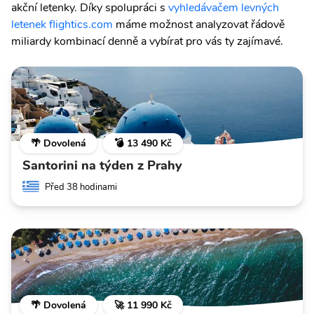
akční letenky. Díky spolupráci s
vyhledávačem levných
letenek flightics.com
máme možnost analyzovat řádově
miliardy kombinací denně a vybírat pro vás ty zajímavé.
🌴 Dovolená
💣 13 490 Kč
Santorini na týden z Prahy
Před 38 hodinami
🌴 Dovolená
🚀 11 990 Kč