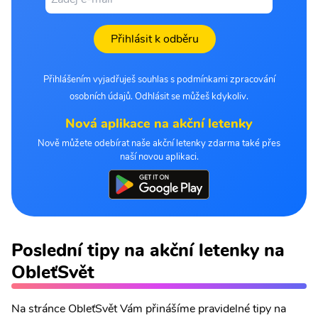
Přihlásit k odběru
Přihlášením vyjadřuješ souhlas s podmínkami zpracování
osobních údajů. Odhlásit se můžeš kdykoliv.
Nová aplikace na akční letenky
Nově můžete odebírat naše akční letenky zdarma také přes
naší novou aplikaci.
Poslední tipy na akční letenky na
ObleťSvět
Na stránce ObleťSvět Vám přinášíme pravidelné tipy na