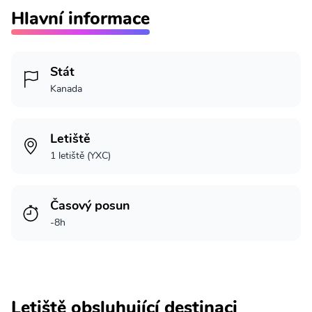
Hlavní informace
Stát
Kanada
Letiště
1 letiště (YXC)
Časový posun
-8h
Letiště obsluhující destinaci