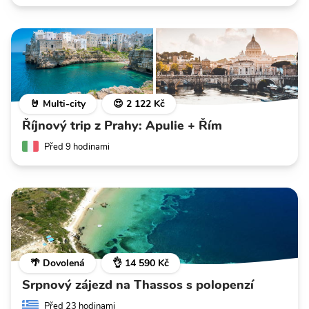
🤘 Multi-city
😍 2 122 Kč
Říjnový trip z Prahy: Apulie + Řím
Před 9 hodinami
🌴 Dovolená
👌 14 590 Kč
Srpnový zájezd na Thassos s polopenzí
Před 23 hodinami