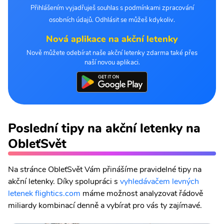
Přihlášením vyjadřuješ souhlas s podmínkami zpracování
osobních údajů. Odhlásit se můžeš kdykoliv.
Nová aplikace na akční letenky
Nově můžete odebírat naše akční letenky zdarma také přes
naší novou aplikaci.
Poslední tipy na akční letenky na
ObleťSvět
Na stránce ObleťSvět Vám přinášíme pravidelné tipy na
akční letenky. Díky spolupráci s
vyhledávačem levných
letenek flightics.com
máme možnost analyzovat řádově
miliardy kombinací denně a vybírat pro vás ty zajímavé.