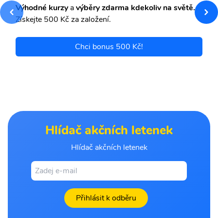
Výhodné kurzy
a
výběry zdarma kdekoliv na světě.
Získejte 500 Kč za založení.
Chci bonus 500 Kč!
Hlídač akčních letenek
Hlídač akčních letenek
Přihlásit k odběru