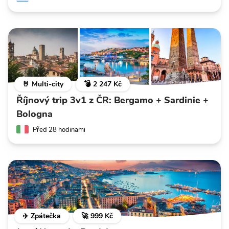
🤘 Multi-city
💣 2 247 Kč
Říjnový trip 3v1 z ČR: Bergamo + Sardinie +
Bologna
Před 28 hodinami
✈️ Zpátečka
🚀 999 Kč