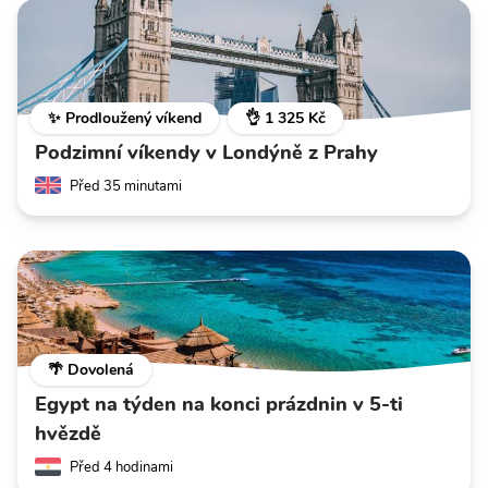
✨ Prodloužený víkend
👌 1 325 Kč
Podzimní víkendy v Londýně z Prahy
Před 35 minutami
🌴 Dovolená
Egypt na týden na konci prázdnin v 5-ti
hvězdě
Před 4 hodinami