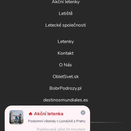
Akční letenky
Letiště
Letecké společnosti
Letenky
Kontakt
O Nás
ObletSvet.sk
BobrPodrozy.pl
destinosmundiales.es
guidadestinazioni.it
🔥 Akční letenka
Podzimní víkendy v Londýně z Prahy
Publikované: před 34 minutami