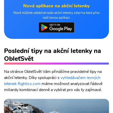
Nová aplikace na akční letenky
Nově můžete odebírat naše akční letenky zdarma také přes
naší novou aplikaci.
Poslední tipy na akční letenky na
ObleťSvět
Na stránce ObleťSvět Vám přinášíme pravidelné tipy na
akční letenky. Díky spolupráci s
vyhledávačem levných
letenek flightics.com
máme možnost analyzovat řádově
miliardy kombinací denně a vybírat pro vás ty zajímavé.