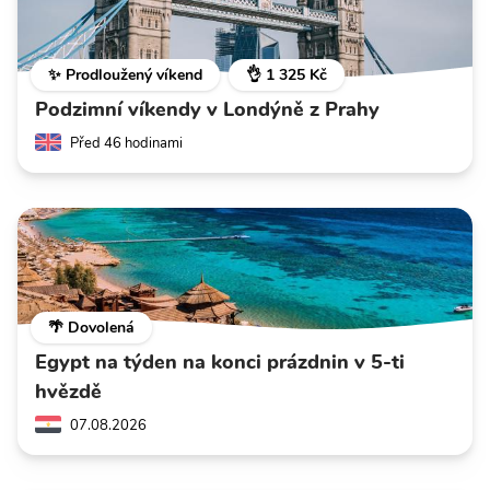
✨ Prodloužený víkend
👌 1 325 Kč
Podzimní víkendy v Londýně z Prahy
Před 46 hodinami
🌴 Dovolená
Egypt na týden na konci prázdnin v 5-ti
hvězdě
07.08.2026