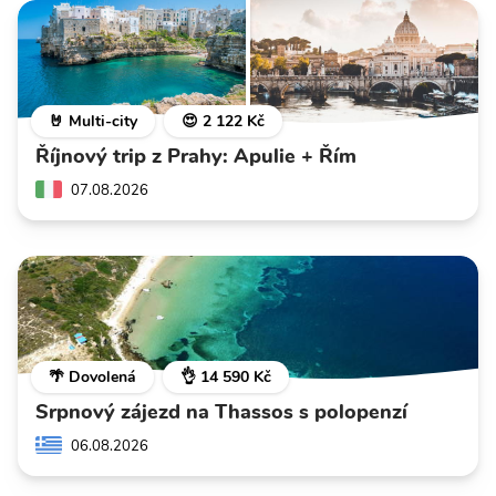
🤘 Multi-city
😍 2 122 Kč
Říjnový trip z Prahy: Apulie + Řím
07.08.2026
🌴 Dovolená
👌 14 590 Kč
Srpnový zájezd na Thassos s polopenzí
06.08.2026