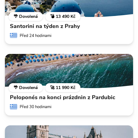
🌴 Dovolená
💣 13 490 Kč
Santorini na týden z Prahy
Před 24 hodinami
🌴 Dovolená
🚀 11 990 Kč
Peloponés na konci prázdnin z Pardubic
Před 30 hodinami