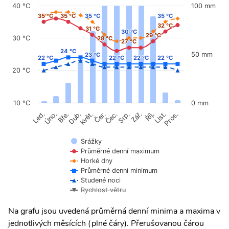
40 °C
100 mm
35 °C
35 °C
35 °C
35 °C
35 °C
35 °C
35 °C
35 °C
32 °C
32 °C
31 °C
31 °C
30 °C
30 °C
29 °C
29 °C
30 °C
28 °C
28 °C
27 °C
27 °C
24 °C
24 °C
50 mm
23 °C
23 °C
22 °C
22 °C
22 °C
22 °C
22 °C
22 °C
22 °C
22 °C
20 °C
10 °C
0 mm
Úno.
Čer.
Čec.
Říj.
Led.
Bře.
Dub.
Květ.
Srp.
Zář.
List.
Pros.
Srážky
Průměrné denní maximum
Horké dny
Průměrné denní minimum
Studené noci
Rychlost větru
Na grafu jsou uvedená průměrná denní minima a maxima v
jednotlivých měsících (plné čáry). Přerušovanou čárou