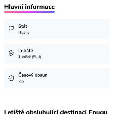
Hlavní informace
Stát
Nigérie
Letiště
1 letiště (ENU)
Časový posun
-1h
Letiště obsluhující destinaci Enugu