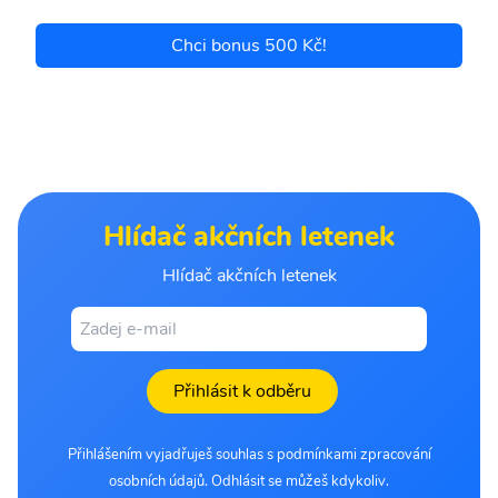
Chci bonus 500 Kč!
Hlídač akčních letenek
Hlídač akčních letenek
Přihlásit k odběru
Přihlášením vyjadřuješ souhlas s podmínkami zpracování
osobních údajů. Odhlásit se můžeš kdykoliv.