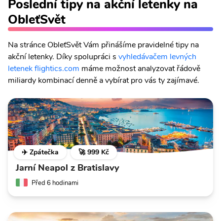
Poslední tipy na akční letenky na
ObleťSvět
Na stránce ObleťSvět Vám přinášíme pravidelné tipy na
akční letenky. Díky spolupráci s
vyhledávačem levných
letenek flightics.com
máme možnost analyzovat řádově
miliardy kombinací denně a vybírat pro vás ty zajímavé.
✈️ Zpátečka
🚀 999 Kč
Jarní Neapol z Bratislavy
Před 6 hodinami