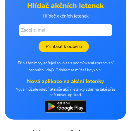
Hlídač akčních letenek
Hlídač akčních letenek
Přihlásit k odběru
Přihlášením vyjadřuješ souhlas s podmínkami zpracování
osobních údajů. Odhlásit se můžeš kdykoliv.
Nová aplikace na akční letenky
Nově můžete odebírat naše akční letenky zdarma také přes
naší novou aplikaci.