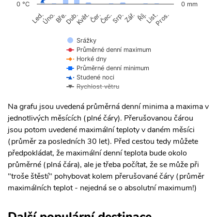
0 °C
0 mm
Úno.
Čer.
Čec.
Říj.
Květ.
Srp.
List.
Bře.
Zář.
Pros.
Led.
Dub.
Srážky
Průměrné denní maximum
Horké dny
Průměrné denní minimum
Studené noci
Rychlost větru
Na grafu jsou uvedená průměrná denní minima a maxima v
jednotlivých měsících (plné čáry). Přerušovanou čárou
jsou potom uvedené maximální teploty v daném měsíci
(průměr za posledních 30 let). Před cestou tedy můžete
předpokládat, že maximální denní teplota bude okolo
průměrné (plná čára), ale je třeba počítat, že se může při
"troše štěstí" pohybovat kolem přerušované čáry (průměr
maximálních teplot - nejedná se o absolutní maximum!)
Další populární destinace