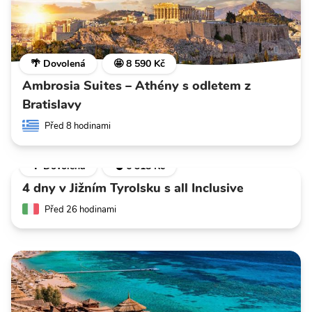
🌴 Dovolená
🤩 8 590 Kč
Ambrosia Suites – Athény s odletem z
Bratislavy
Před 8 hodinami
🌴 Dovolená
💣 6 318 Kč
4 dny v Jižním Tyrolsku s all Inclusive
Před 26 hodinami