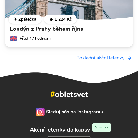
✈️ Zpátečka
🔥 1 224 Kč
Londýn z Prahy během října
Před 47 hodinami
Poslední akční letenky
#
obletsvet
Sleduj nás na instagramu
Novinka
Akční letenky do kapsy