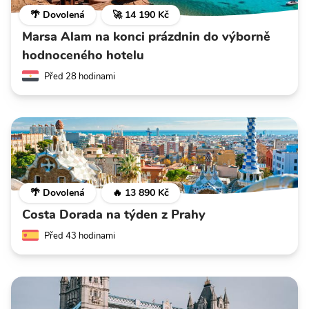
🌴 Dovolená
🚀 14 190 Kč
Marsa Alam na konci prázdnin do výborně
hodnoceného hotelu
Před 28 hodinami
🌴 Dovolená
🔥 13 890 Kč
Costa Dorada na týden z Prahy
Před 43 hodinami