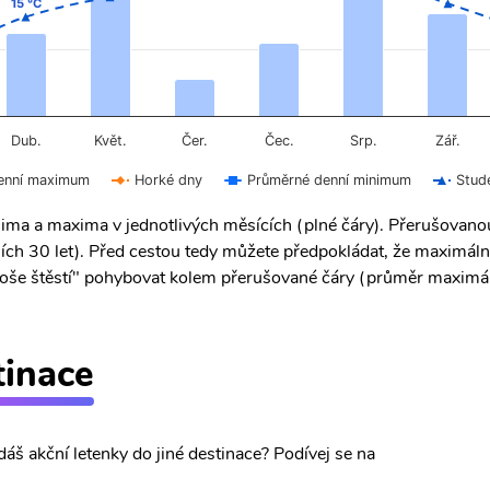
15 °C
15 °C
Čer.
Čec.
Dub.
Květ.
Srp.
Zář.
enní maximum
Horké dny
Průměrné denní minimum
Stud
ima a maxima v jednotlivých měsících (plné čáry). Přerušovan
ích 30 let). Před cestou tedy můžete předpokládat, že maximáln
 "troše štěstí" pohybovat kolem přerušované čáry (průměr maximál
tinace
dáš akční letenky do jiné destinace? Podívej se na