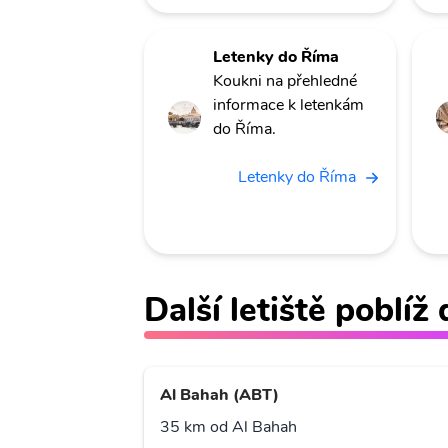
Letenky do Říma
Koukni na přehledné
informace k letenkám
do Říma.
Letenky do Říma
Další letiště poblí
Al Bahah (ABT)
35 km od Al Bahah