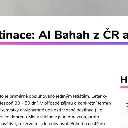
inace: Al Bahah z ČR a
H
to je primárně obsluhováno jediným letištěm. Letenky
lespoň 30 - 50 dní. V případě zájmu o konkrétní termín
iny, svátky a významné události v dané destinaci), je
síce dopředu.Místa v letadle jsou omezená, proto
avštívit, rezervujte si letenky nyní. Pokud o cestě do