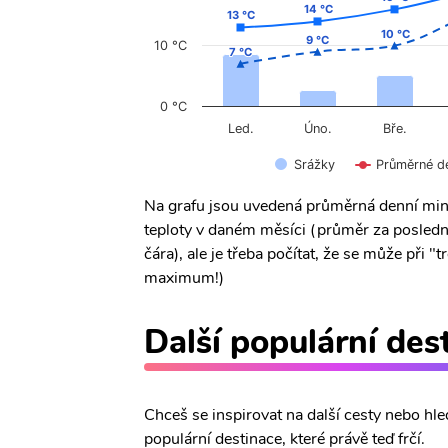
14 °C
14 °C
13 °C
13 °C
10 °C
10 °C
9 °C
9 °C
10 °C
7 °C
7 °C
0 °C
Úno.
Led.
Bře.
Srážky
Průměrné d
Na grafu jsou uvedená průměrná denní min
teploty v daném měsíci (průměr za posledn
čára), ale je třeba počítat, že se může při
maximum!)
Další populární des
Chceš se inspirovat na další cesty nebo hle
populární destinace, které právě teď frčí.