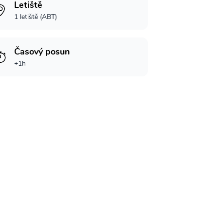
Letiště
1 letiště (ABT)
Časový posun
+1h