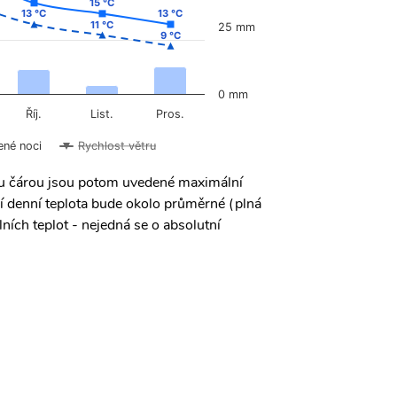
15 °C
15 °C
13 °C
13 °C
13 °C
13 °C
11 °C
11 °C
25 mm
9 °C
9 °C
0 mm
Říj.
List.
Pros.
ené noci
Rychlost větru
ou čárou jsou potom uvedené maximální
í denní teplota bude okolo průměrné (plná
ních teplot - nejedná se o absolutní