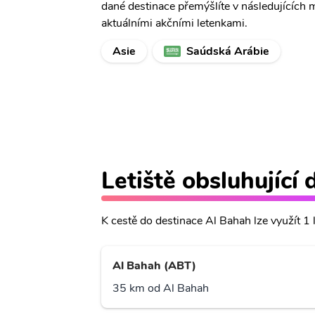
dané destinace přemýšlíte v následujících 
aktuálními akčními letenkami.
Asie
Saúdská Arábie
Letiště obsluhující
K cestě do destinace Al Bahah lze využít 1 l
Al Bahah (ABT)
35 km od Al Bahah