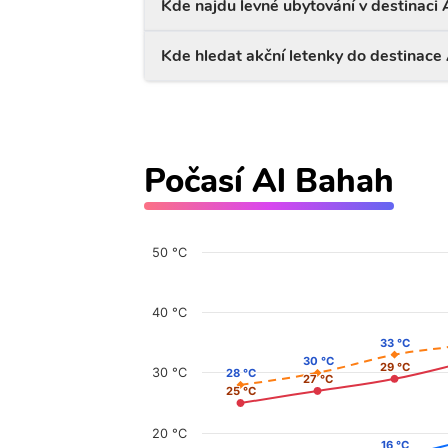
Kde najdu levné ubytování v destinaci
Kde hledat akční letenky do destinace
Počasí Al Bahah
50 °C
40 °C
33 °C
33 °C
30 °C
30 °C
29 °C
29 °C
30 °C
28 °C
28 °C
27 °C
27 °C
25 °C
25 °C
20 °C
16 °C
16 °C