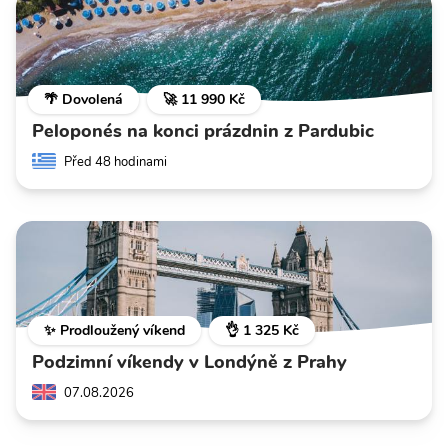
🌴 Dovolená
🚀 11 990 Kč
Peloponés na konci prázdnin z Pardubic
Před 48 hodinami
✨ Prodloužený víkend
👌 1 325 Kč
Podzimní víkendy v Londýně z Prahy
07.08.2026