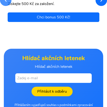
Získejte 500 Kč za založení.
Chci bonus 500 Kč!
Hlídač akčních letenek
Hlídač akčních letenek
Přihlásit k odběru
Přihlášením vyjadřuješ souhlas s podmínkami zpracování