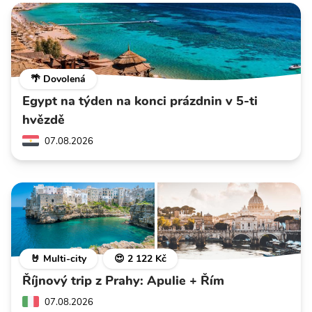
🌴 Dovolená
Egypt na týden na konci prázdnin v 5-ti
hvězdě
07.08.2026
🤘 Multi-city
😍 2 122 Kč
Říjnový trip z Prahy: Apulie + Řím
07.08.2026