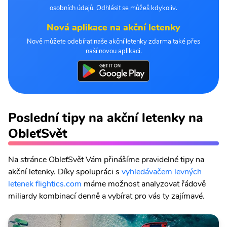
osobních údajů. Odhlásit se můžeš kdykoliv.
Nová aplikace na akční letenky
Nově můžete odebírat naše akční letenky zdarma také přes
naší novou aplikaci.
Poslední tipy na akční letenky na
ObleťSvět
Na stránce ObleťSvět Vám přinášíme pravidelné tipy na
akční letenky. Díky spolupráci s
vyhledávačem levných
letenek flightics.com
máme možnost analyzovat řádově
miliardy kombinací denně a vybírat pro vás ty zajímavé.