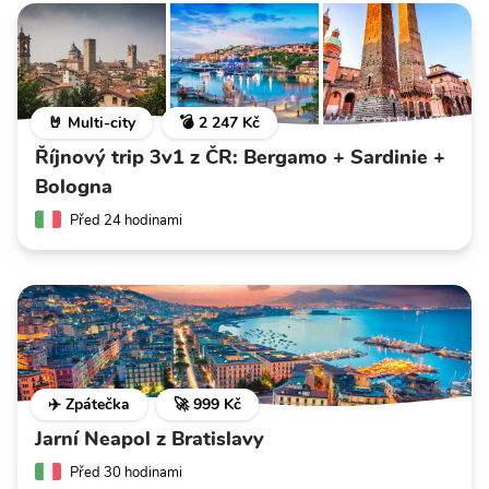
🤘 Multi-city
💣 2 247 Kč
Říjnový trip 3v1 z ČR: Bergamo + Sardinie +
Bologna
Před 24 hodinami
✈️ Zpátečka
🚀 999 Kč
Jarní Neapol z Bratislavy
Před 30 hodinami