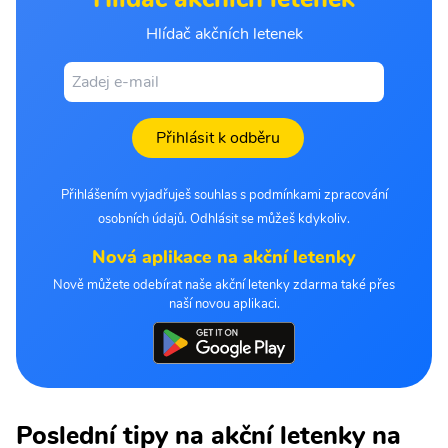
Hlídač akčních letenek
Přihlásit k odběru
Přihlášením vyjadřuješ souhlas s podmínkami zpracování
osobních údajů. Odhlásit se můžeš kdykoliv.
Nová aplikace na akční letenky
Nově můžete odebírat naše akční letenky zdarma také přes
naší novou aplikaci.
Poslední tipy na akční letenky na