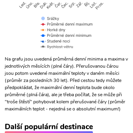
Úno.
Čer.
Čec.
Říj.
Led.
Bře.
Dub.
Květ.
Srp.
Zář.
List.
Pros.
Srážky
Průměrné denní maximum
Horké dny
Průměrné denní minimum
Studené noci
Rychlost větru
Na grafu jsou uvedená průměrná denní minima a maxima v
jednotlivých měsících (plné čáry). Přerušovanou čárou
jsou potom uvedené maximální teploty v daném měsíci
(průměr za posledních 30 let). Před cestou tedy můžete
předpokládat, že maximální denní teplota bude okolo
průměrné (plná čára), ale je třeba počítat, že se může při
"troše štěstí" pohybovat kolem přerušované čáry (průměr
maximálních teplot - nejedná se o absolutní maximum!)
Další populární destinace