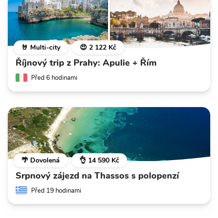
🤘 Multi-city
😍 2 122 Kč
Říjnový trip z Prahy: Apulie + Řím
Před 6 hodinami
🌴 Dovolená
👌 14 590 Kč
Srpnový zájezd na Thassos s polopenzí
Před 19 hodinami