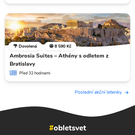
🌴 Dovolená
🤩 8 590 Kč
Ambrosia Suites – Athény s odletem z
Bratislavy
Před 32 hodinami
Poslední akční letenky
#
obletsvet