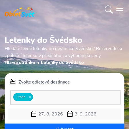
Letenky do Švédsko
Hledáte levné letenky do destinace Švédsko? Rezervujte si
zpáteční letenku v předstihu za výhodnější ceny.
Hlavní stránka
Letenky do Švédsko
Zvolte odletové destinace
Praha
27. 8. 2026
3. 9. 2026