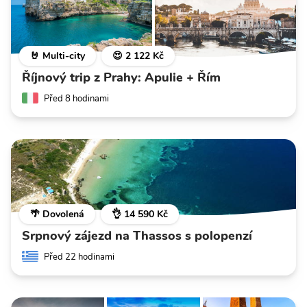
🤘 Multi-city
😍 2 122 Kč
Říjnový trip z Prahy: Apulie + Řím
Před 8 hodinami
🌴 Dovolená
👌 14 590 Kč
Srpnový zájezd na Thassos s polopenzí
Před 22 hodinami