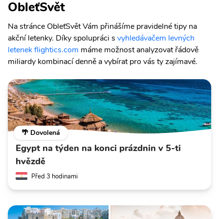
ObleťSvět
Na stránce ObleťSvět Vám přinášíme pravidelné tipy na
akční letenky. Díky spolupráci s
vyhledávačem levných
letenek flightics.com
máme možnost analyzovat řádově
miliardy kombinací denně a vybírat pro vás ty zajímavé.
🌴 Dovolená
Egypt na týden na konci prázdnin v 5-ti
hvězdě
Před 3 hodinami