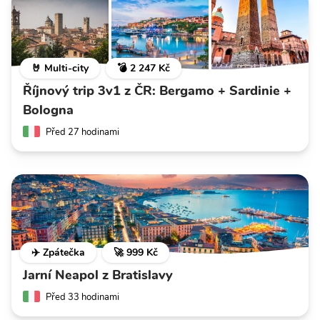
🤘 Multi-city
💣 2 247 Kč
Říjnový trip 3v1 z ČR: Bergamo + Sardinie +
Bologna
Před 27 hodinami
✈️ Zpátečka
🚀 999 Kč
Jarní Neapol z Bratislavy
Před 33 hodinami