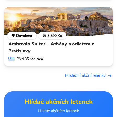
🌴 Dovolená
🤩 8 590 Kč
Ambrosia Suites – Athény s odletem z
Bratislavy
Před 35 hodinami
Poslední akční letenky
Hlídač akčních letenek
Hlídač akčních letenek